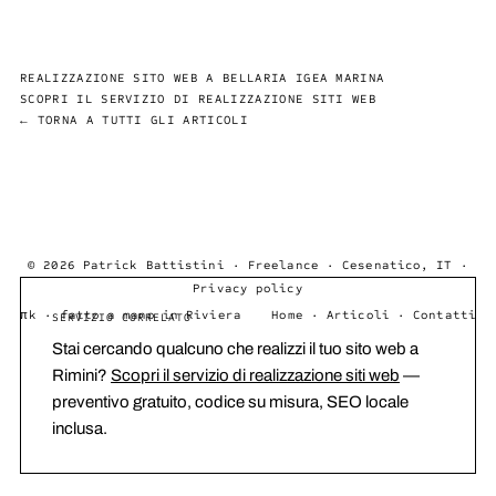
REALIZZAZIONE SITO WEB A BELLARIA IGEA MARINA
SCOPRI IL SERVIZIO DI REALIZZAZIONE SITI WEB
← TORNA A TUTTI GLI ARTICOLI
© 2026 Patrick Battistini · Freelance · Cesenatico, IT ·
Privacy policy
πk · fatto a mano in Riviera
Home
·
Articoli
·
Contatti
SERVIZIO CORRELATO
Stai cercando qualcuno che realizzi il tuo sito web a
Rimini?
Scopri il servizio di realizzazione siti web
—
preventivo gratuito, codice su misura, SEO locale
inclusa.