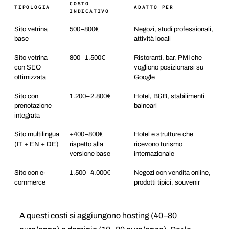
COSTO
TIPOLOGIA
ADATTO PER
INDICATIVO
Sito vetrina
500–800€
Negozi, studi professionali,
base
attività locali
Sito vetrina
800–1.500€
Ristoranti, bar, PMI che
con SEO
vogliono posizionarsi su
ottimizzata
Google
Sito con
1.200–2.800€
Hotel, B&B, stabilimenti
prenotazione
balneari
integrata
Sito multilingua
+400–800€
Hotel e strutture che
(IT + EN + DE)
rispetto alla
ricevono turismo
versione base
internazionale
Sito con e-
1.500–4.000€
Negozi con vendita online,
commerce
prodotti tipici, souvenir
A questi costi si aggiungono hosting (40–80