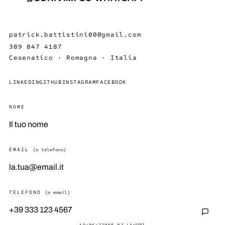
patrick.battistini00@gmail.com
389 847 4187
Cesenatico · Romagna · Italia
LINKEDIN
GITHUB
INSTAGRAM
FACEBOOK
NOME
EMAIL
(o telefono)
TELEFONO
(o email)