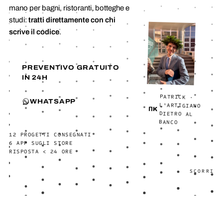
mano per bagni, ristoranti, botteghe e
studi:
tratti direttamente con chi
scrive il codice
.
PREVENTIVO GRATUITO
IN 24H
PATRICK ·
L'ARTIGIANO
WHATSAPP
ΠK
DIETRO AL
BANCO
12 PROGETTI CONSEGNATI
6 APP SUGLI STORE
RISPOSTA < 24 ORE
SCORRI
 APP MOBILE — G