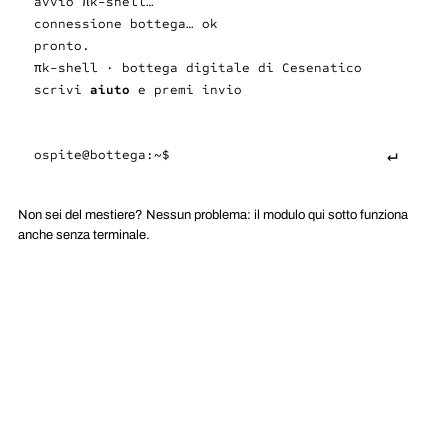
avvio πk-shell…
connessione bottega…
ok
pronto.
πk-shell · bottega digitale di Cesenatico
scrivi
aiuto
e premi invio
↵
ospite@bottega:~$
Non sei del mestiere? Nessun problema: il modulo qui sotto funziona
anche senza terminale.